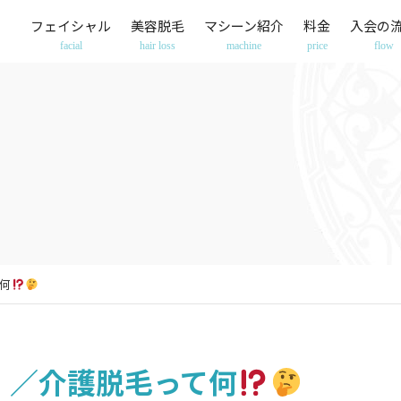
フェイシャル
美容脱毛
マシーン紹介
料金
入会の
facial
hair loss
machine
price
flow
何
！／介護脱毛って何