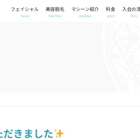
フェイシャル
美容脱毛
マシーン紹介
料金
入会の
facial
hair loss
machine
price
flow
ただきました