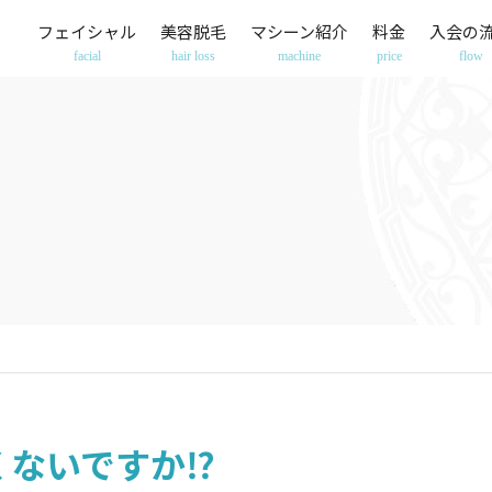
フェイシャル
美容脱毛
マシーン紹介
料金
入会の
facial
hair loss
machine
price
flow
くないですか⁉